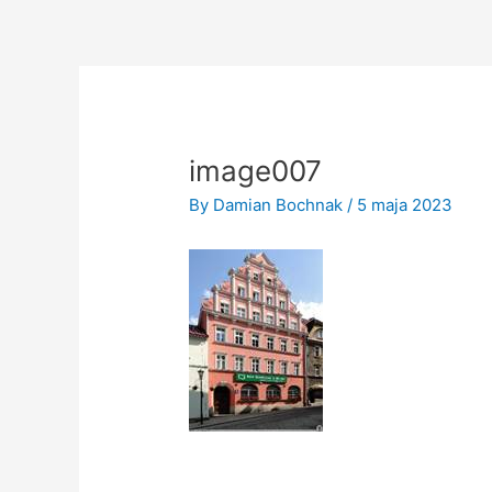
Skip
to
content
image007
By
Damian Bochnak
/
5 maja 2023