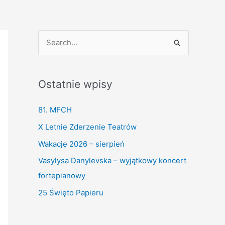
S
e
a
Ostatnie wpisy
r
c
81. MFCH
h
X Letnie Zderzenie Teatrów
f
Wakacje 2026 – sierpień
o
Vasylysa Danylevska – wyjątkowy koncert
r
fortepianowy
:
25 Święto Papieru