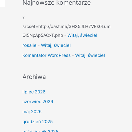
Najnowsze komentarze
x
srcset=http://oast.me/3HX5JLH7VEk0Lum
Ql5NpAp5AOxT.php
-
Witaj, świecie!
rosalie
-
Witaj, świecie!
Komentator WordPress
-
Witaj, świecie!
Archiwa
lipiec 2026
czerwiec 2026
maj 2026
grudzień 2025
październik 2025