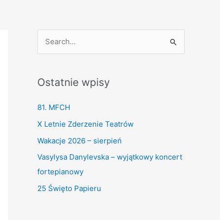
S
e
a
Ostatnie wpisy
r
c
81. MFCH
h
X Letnie Zderzenie Teatrów
f
Wakacje 2026 – sierpień
o
Vasylysa Danylevska – wyjątkowy koncert
r
fortepianowy
:
25 Święto Papieru