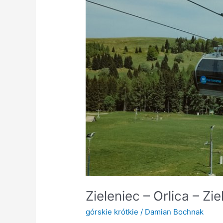
Zieleniec – Orlica – Zie
górskie krótkie
/
Damian Bochnak