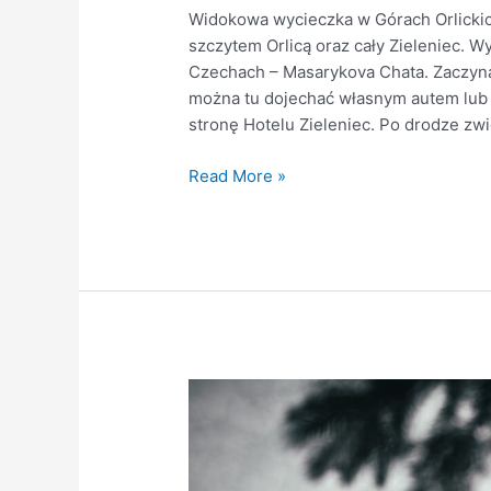
Widokowa wycieczka w Górach Orlickic
szczytem Orlicą oraz cały Zieleniec. 
Czechach – Masarykova Chata. Zaczyn
można tu dojechać własnym autem lub
stronę Hotelu Zieleniec. Po drodze zw
Read More »
Na
Orlicę
z
Podgórza