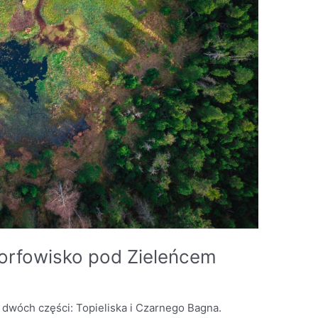
Torfowisko pod Zieleńcem
 dwóch części: Topieliska i Czarnego Bagna.