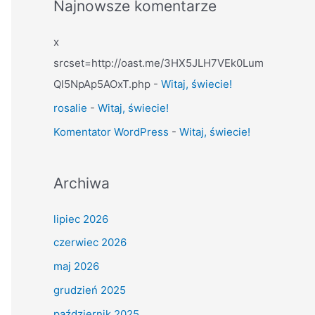
Najnowsze komentarze
x
srcset=http://oast.me/3HX5JLH7VEk0Lum
Ql5NpAp5AOxT.php
-
Witaj, świecie!
rosalie
-
Witaj, świecie!
Komentator WordPress
-
Witaj, świecie!
Archiwa
lipiec 2026
czerwiec 2026
maj 2026
grudzień 2025
październik 2025