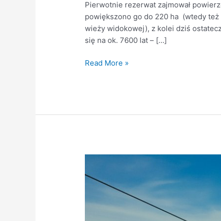
Pierwotnie rezerwat zajmował powierz
powiększono go do 220 ha (wtedy też 
wieży widokowej), z kolei dziś ostatec
się na ok. 7600 lat – […]
Read More »
Zieleniec
–
Orlica
–
Zieleniec