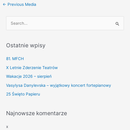
←
Previous Media
S
e
a
Ostatnie wpisy
r
c
81. MFCH
h
X Letnie Zderzenie Teatrów
f
Wakacje 2026 – sierpień
o
Vasylysa Danylevska – wyjątkowy koncert fortepianowy
r
25 Święto Papieru
:
Najnowsze komentarze
x