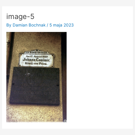
Skip
to
image-5
content
By
Damian Bochnak
/
5 maja 2023