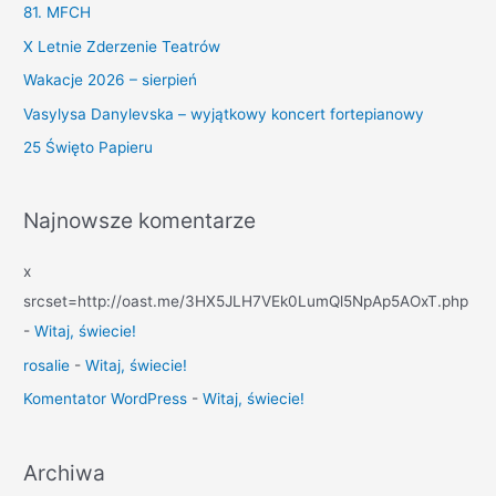
c
81. MFCH
h
X Letnie Zderzenie Teatrów
f
Wakacje 2026 – sierpień
o
Vasylysa Danylevska – wyjątkowy koncert fortepianowy
r
25 Święto Papieru
:
Najnowsze komentarze
x
srcset=http://oast.me/3HX5JLH7VEk0LumQl5NpAp5AOxT.php
-
Witaj, świecie!
rosalie
-
Witaj, świecie!
Komentator WordPress
-
Witaj, świecie!
Archiwa