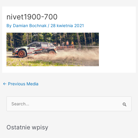
Skip
to
nivet1900-700
content
By
Damian Bochnak
/
28 kwietnia 2021
←
Previous Media
S
e
a
Ostatnie wpisy
r