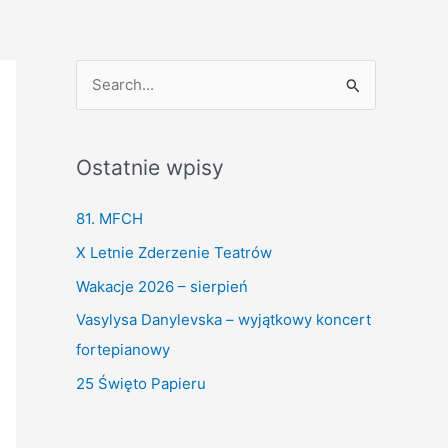
S
e
a
Ostatnie wpisy
r
c
81. MFCH
h
X Letnie Zderzenie Teatrów
f
Wakacje 2026 – sierpień
o
Vasylysa Danylevska – wyjątkowy koncert
r
fortepianowy
:
25 Święto Papieru