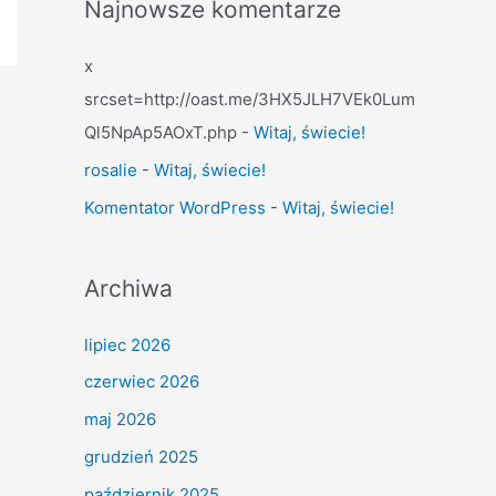
Najnowsze komentarze
x
srcset=http://oast.me/3HX5JLH7VEk0Lum
Ql5NpAp5AOxT.php
-
Witaj, świecie!
rosalie
-
Witaj, świecie!
Komentator WordPress
-
Witaj, świecie!
Archiwa
lipiec 2026
czerwiec 2026
maj 2026
grudzień 2025
październik 2025