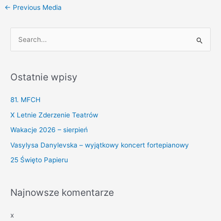
←
Previous Media
S
e
a
Ostatnie wpisy
r
c
81. MFCH
h
X Letnie Zderzenie Teatrów
f
Wakacje 2026 – sierpień
o
Vasylysa Danylevska – wyjątkowy koncert fortepianowy
r
25 Święto Papieru
:
Najnowsze komentarze
x